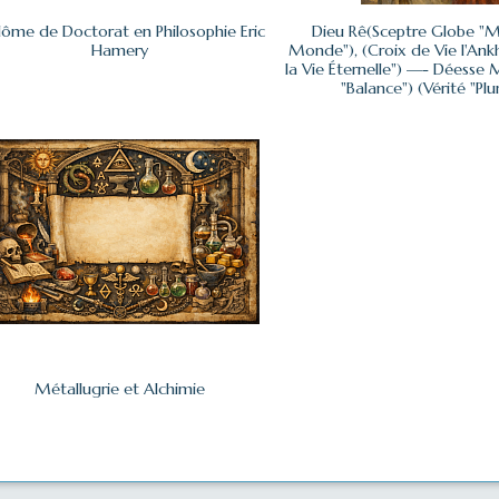
lôme de Doctorat en Philosophie Eric
Dieu Rê(Sceptre Globe "M
Hamery
Monde"), (Croix de Vie l'Ank
la Vie Éternelle") —- Déesse 
"Balance") (Vérité "Pl
Métallugrie et Alchimie