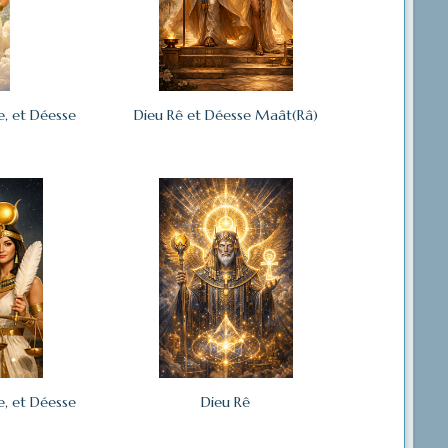
te, et Déesse
Dieu Rê et Déesse Maât(Râ)
te, et Déesse
Dieu Rê