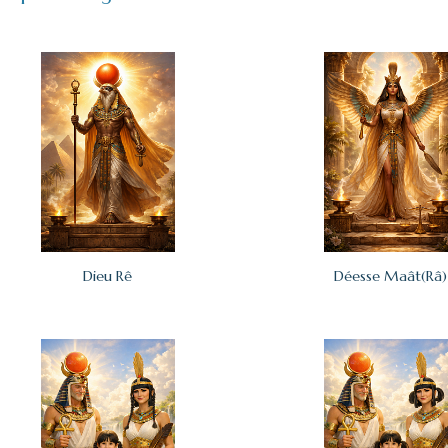
Dieu Rê
Déesse Maât(Râ)