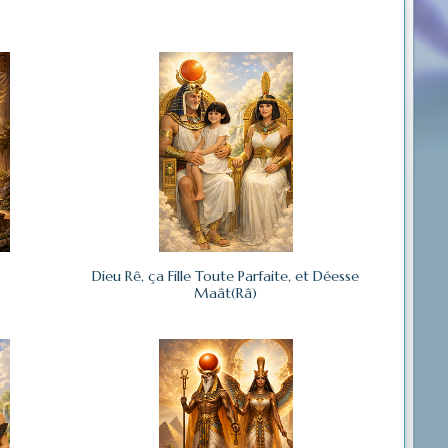
Dieu Rê, ça Fille Toute Parfaite, et Déesse
Maât(Râ)