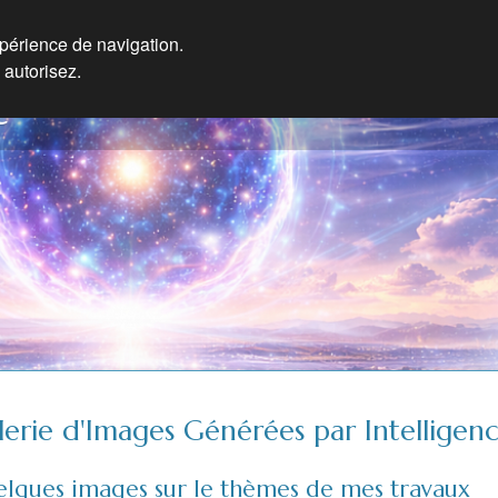
xpérience de navigation.
 autorisez.
e
lerie d'Images Générées par Intelligence
lques images sur le thèmes de mes travaux