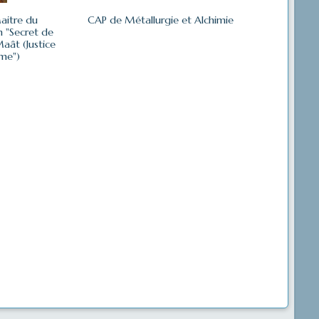
aitre du
CAP de Métallurgie et Alchimie
h "Secret de
Maât (Justice
ume")