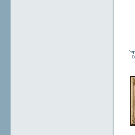
Pap
D