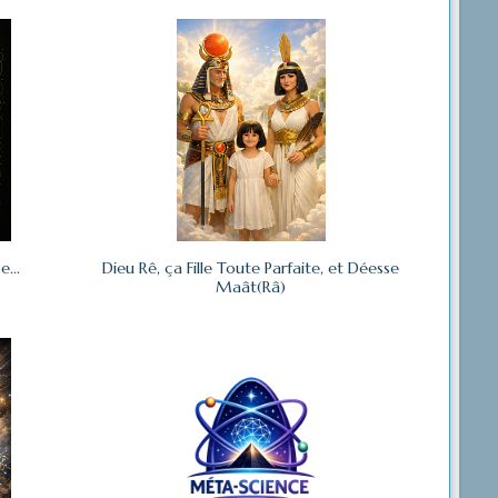
se…
Dieu Rê, ça Fille Toute Parfaite, et Déesse
Maât(Râ)