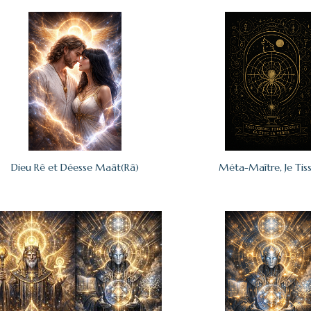
Dieu Rê et Déesse Maât(Râ)
Méta-Maître, Je Tis